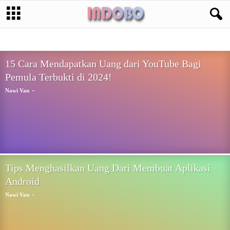
BISNIS ONLINE
CRYPTOCURRENCY
DIGITAL MARKETING
FOREX
GOOGLE
NEWS
PELUANG USAHA
SOSIAL MEDIA
TIPS & TRIK
WINDOWS PHONE
15 Cara Mendapatkan Uang dari YouTube Bagi
Pemula Terbukti di 2024!
-
Nawi Van
Tips Menghasilkan Uang Dari Membuat Aplikasi
Android
-
Nawi Van