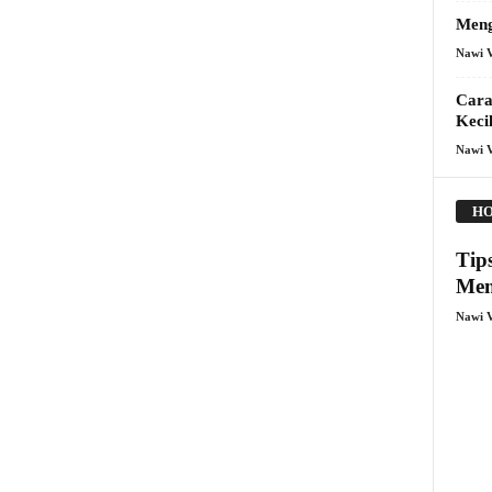
Meng
Nawi 
Cara
Keci
Nawi 
HO
Tip
Mem
Nawi 