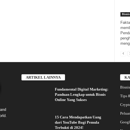
Bisnis
Fakta
membu
Penda
pengh
mengi
ARTIKEL LAINNYA
KA
Bisnis
Fundamental Digital Marketing:
Panduan Lengkap untuk Bisnis
Tips &
Online Yang Sukses
Crypt
 and
Pelua
rld.
15 Cara Mendapatkan Uang
Googl
dari YouTube Bagi Pemula
Terbukti di 2024!