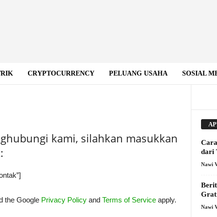
TRIK
CRYPTOCURRENCY
PELUANG USAHA
SOSIAL M
AP
nghubungi kami, silahkan masukkan
Cara
:
dari
Nawi 
ontak”]
Beri
Grat
nd the Google
Privacy Policy
and
Terms of Service
apply.
Nawi 