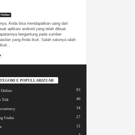
 Online
nya, Anda bisa mendapatkan uang dari
at aplikasi android yang telah dibuat.
patannya bergantung pada sumber
asilan yang Anda ikuti. Salah satunya ialah
kuti...
TEGORI E POPULLARIZUAR
93
 Online
40
 Trik
34
ocurrency
27
ng Usaha
12
e
3