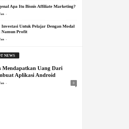
enal Apa Itu Bisnis Affiliate Marketing?
-
Van
 Investasi Untuk Pelajar Dengan Modal
l Namun Profit
-
Van
T NEWS
s Mendapatkan Uang Dari
buat Aplikasi Android
-
Van
0