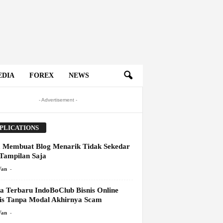
EDIA
FOREX
NEWS
- Advertisement -
PLICATIONS
 Membuat Blog Menarik Tidak Sekedar
 Tampilan Saja
-
Van
ta Terbaru IndoBoClub Bisnis Online
is Tanpa Modal Akhirnya Scam
-
Van