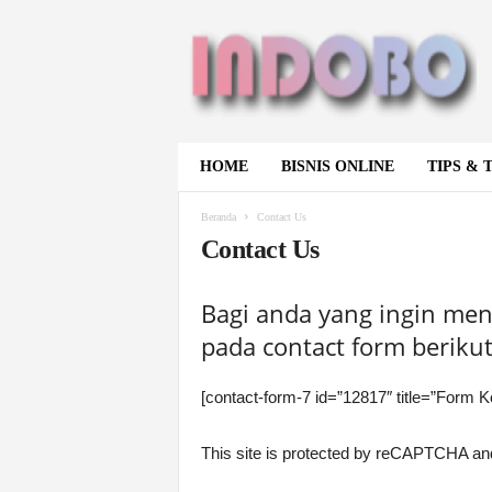
I
n
d
o
B
o
.
HOME
BISNIS ONLINE
TIPS & 
c
o
Beranda
Contact Us
m
Contact Us
Bagi anda yang ingin me
pada contact form berikut
[contact-form-7 id=”12817″ title=”Form K
This site is protected by reCAPTCHA a