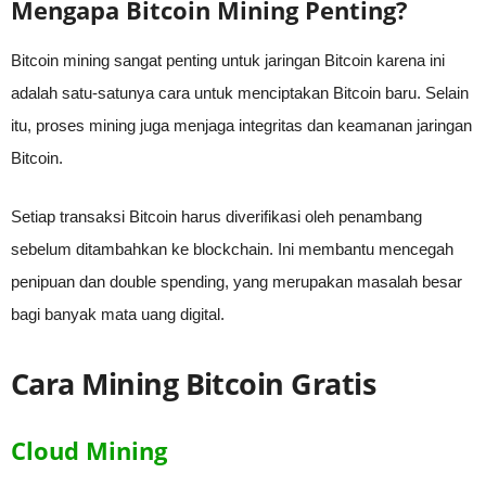
Mengapa Bitcoin Mining Penting?
Bitcoin mining sangat penting untuk jaringan Bitcoin karena ini
adalah satu-satunya cara untuk menciptakan Bitcoin baru. Selain
itu, proses mining juga menjaga integritas dan keamanan jaringan
Bitcoin.
Setiap transaksi Bitcoin harus diverifikasi oleh penambang
sebelum ditambahkan ke blockchain. Ini membantu mencegah
penipuan dan double spending, yang merupakan masalah besar
bagi banyak mata uang digital.
Cara Mining Bitcoin Gratis
Cloud Mining