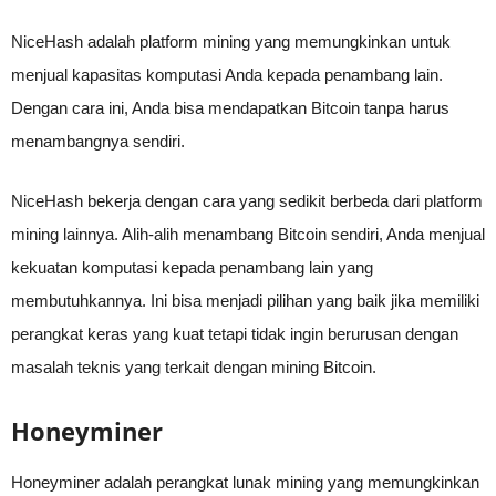
NiceHash adalah platform mining yang memungkinkan untuk
menjual kapasitas komputasi Anda kepada penambang lain.
Dengan cara ini, Anda bisa mendapatkan Bitcoin tanpa harus
menambangnya sendiri.
NiceHash bekerja dengan cara yang sedikit berbeda dari platform
mining lainnya. Alih-alih menambang Bitcoin sendiri, Anda menjual
kekuatan komputasi kepada penambang lain yang
membutuhkannya. Ini bisa menjadi pilihan yang baik jika memiliki
perangkat keras yang kuat tetapi tidak ingin berurusan dengan
masalah teknis yang terkait dengan mining Bitcoin.
Honeyminer
Honeyminer adalah perangkat lunak mining yang memungkinkan