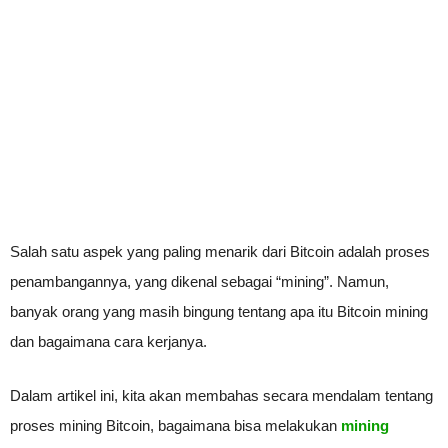
Salah satu aspek yang paling menarik dari Bitcoin adalah proses
penambangannya, yang dikenal sebagai “mining”. Namun,
banyak orang yang masih bingung tentang apa itu Bitcoin mining
dan bagaimana cara kerjanya.
Dalam artikel ini, kita akan membahas secara mendalam tentang
proses mining Bitcoin, bagaimana bisa melakukan
mining