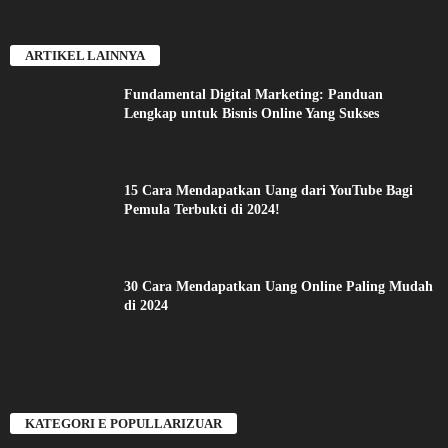
ARTIKEL LAINNYA
Fundamental Digital Marketing: Panduan
Lengkap untuk Bisnis Online Yang Sukses
15 Cara Mendapatkan Uang dari YouTube Bagi
Pemula Terbukti di 2024!
30 Cara Mendapatkan Uang Online Paling Mudah
di 2024
KATEGORI E POPULLARIZUAR