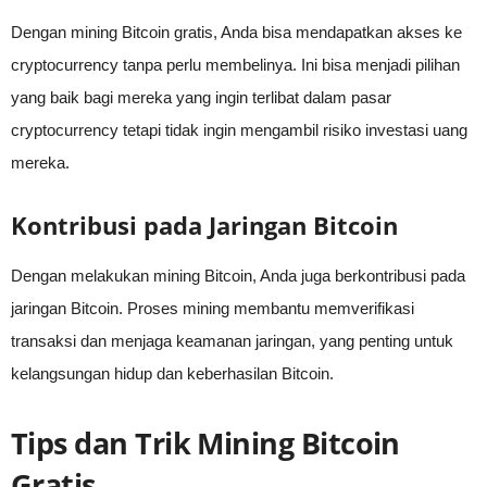
Dengan mining Bitcoin gratis, Anda bisa mendapatkan akses ke
cryptocurrency tanpa perlu membelinya. Ini bisa menjadi pilihan
yang baik bagi mereka yang ingin terlibat dalam pasar
cryptocurrency tetapi tidak ingin mengambil risiko investasi uang
mereka.
Kontribusi pada Jaringan Bitcoin
Dengan melakukan mining Bitcoin, Anda juga berkontribusi pada
jaringan Bitcoin. Proses mining membantu memverifikasi
transaksi dan menjaga keamanan jaringan, yang penting untuk
kelangsungan hidup dan keberhasilan Bitcoin.
Tips dan Trik Mining Bitcoin
Gratis