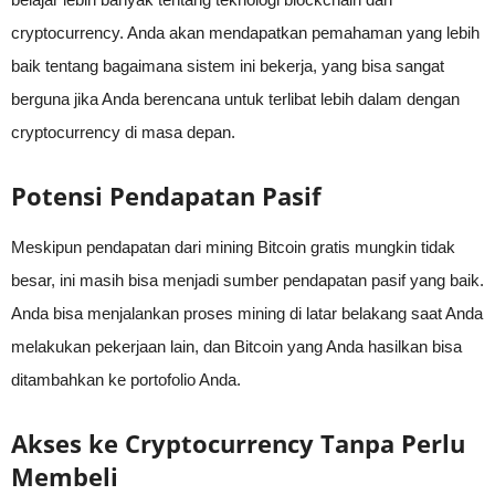
cryptocurrency. Anda akan mendapatkan pemahaman yang lebih
baik tentang bagaimana sistem ini bekerja, yang bisa sangat
berguna jika Anda berencana untuk terlibat lebih dalam dengan
cryptocurrency di masa depan.
Potensi Pendapatan Pasif
Meskipun pendapatan dari mining Bitcoin gratis mungkin tidak
besar, ini masih bisa menjadi sumber pendapatan pasif yang baik.
Anda bisa menjalankan proses mining di latar belakang saat Anda
melakukan pekerjaan lain, dan Bitcoin yang Anda hasilkan bisa
ditambahkan ke portofolio Anda.
Akses ke Cryptocurrency Tanpa Perlu
Membeli