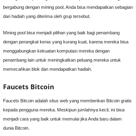
bergabung dengan mining pool, Anda bisa mendapatkan sebagian
dari hadiah yang diterima oleh grup tersebut.
Mining pool bisa menjadi pilihan yang baik bagi penambang
dengan perangkat keras yang kurang kuat, karena mereka bisa
menggabungkan kekuatan komputasi mereka dengan
penambang lain untuk meningkatkan peluang mereka untuk
memecahkan blok dan mendapatkan hadiah.
Faucets Bitcoin
Faucets Bitcoin adalah situs web yang memberikan Bitcoin gratis
kepada pengguna mereka. Meskipun jumlahnya kecil, ini bisa
menjadi cara yang baik untuk memulai jika Anda baru dalam
dunia Bitcoin.