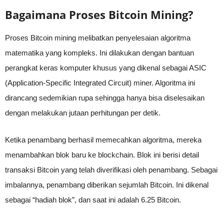
Bagaimana Proses Bitcoin Mining?
Proses Bitcoin mining melibatkan penyelesaian algoritma
matematika yang kompleks. Ini dilakukan dengan bantuan
perangkat keras komputer khusus yang dikenal sebagai ASIC
(Application-Specific Integrated Circuit) miner. Algoritma ini
dirancang sedemikian rupa sehingga hanya bisa diselesaikan
dengan melakukan jutaan perhitungan per detik.
Ketika penambang berhasil memecahkan algoritma, mereka
menambahkan blok baru ke blockchain. Blok ini berisi detail
transaksi Bitcoin yang telah diverifikasi oleh penambang. Sebagai
imbalannya, penambang diberikan sejumlah Bitcoin. Ini dikenal
sebagai “hadiah blok”, dan saat ini adalah 6.25 Bitcoin.