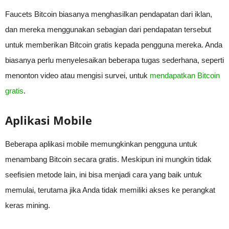
Faucets Bitcoin biasanya menghasilkan pendapatan dari iklan,
dan mereka menggunakan sebagian dari pendapatan tersebut
untuk memberikan Bitcoin gratis kepada pengguna mereka. Anda
biasanya perlu menyelesaikan beberapa tugas sederhana, seperti
menonton video atau mengisi survei, untuk
mendapatkan Bitcoin
gratis
.
Aplikasi Mobile
Beberapa aplikasi mobile memungkinkan pengguna untuk
menambang Bitcoin secara gratis. Meskipun ini mungkin tidak
seefisien metode lain, ini bisa menjadi cara yang baik untuk
memulai, terutama jika Anda tidak memiliki akses ke perangkat
keras mining.