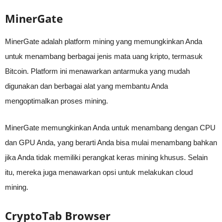
MinerGate
MinerGate adalah platform mining yang memungkinkan Anda
untuk menambang berbagai jenis mata uang kripto, termasuk
Bitcoin. Platform ini menawarkan antarmuka yang mudah
digunakan dan berbagai alat yang membantu Anda
mengoptimalkan proses mining.
MinerGate memungkinkan Anda untuk menambang dengan CPU
dan GPU Anda, yang berarti Anda bisa mulai menambang bahkan
jika Anda tidak memiliki perangkat keras mining khusus. Selain
itu, mereka juga menawarkan opsi untuk melakukan cloud
mining.
CryptoTab Browser