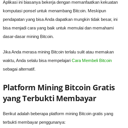
Aplikasi ini biasanya bekerja dengan memanfaatkan kekuatan
komputasi ponsel untuk menambang Bitcoin. Meskipun
pendapatan yang bisa Anda dapatkan mungkin tidak besar, ini
bisa menjadi cara yang baik untuk memulai dan memahami
dasar-dasar mining Bitcoin.
Jika Anda merasa mining Bitcoin terlalu sulit atau memakan
waktu, Anda selalu bisa mempelajari
Cara Membeli Bitcoin
sebagai alternatif.
Platform Mining Bitcoin Gratis
yang Terbukti Membayar
Berikut adalah beberapa platform mining Bitcoin gratis yang
terbukti membayar penggunanya: