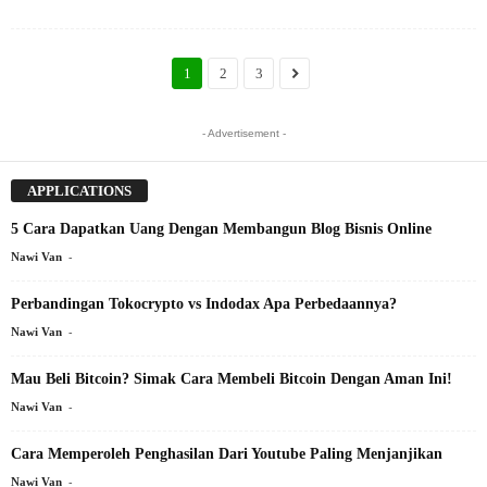
1
2
3
- Advertisement -
APPLICATIONS
5 Cara Dapatkan Uang Dengan Membangun Blog Bisnis Online
-
Nawi Van
Perbandingan Tokocrypto vs Indodax Apa Perbedaannya?
-
Nawi Van
Mau Beli Bitcoin? Simak Cara Membeli Bitcoin Dengan Aman Ini!
-
Nawi Van
Cara Memperoleh Penghasilan Dari Youtube Paling Menjanjikan
-
Nawi Van