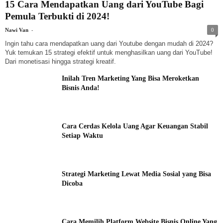
15 Cara Mendapatkan Uang dari YouTube Bagi
Pemula Terbukti di 2024!
-
Nawi Van
0
Ingin tahu cara mendapatkan uang dari Youtube dengan mudah di 2024?
Yuk temukan 15 strategi efektif untuk menghasilkan uang dari YouTube!
Dari monetisasi hingga strategi kreatif.
Inilah Tren Marketing Yang Bisa Meroketkan
Bisnis Anda!
Cara Cerdas Kelola Uang Agar Keuangan Stabil
Setiap Waktu
Strategi Marketing Lewat Media Sosial yang Bisa
Dicoba
Cara Memilih Platform Website Bisnis Online Yang