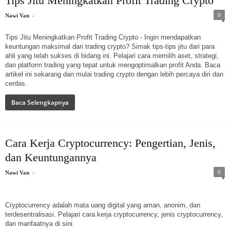
Tips Jitu Meningkatkan Profit Trading Crypto
-
0
Nawi Van
Tips Jitu Meningkatkan Profit Trading Crypto - Ingin mendapatkan
keuntungan maksimal dari trading crypto? Simak tips-tips jitu dari para
ahli yang telah sukses di bidang ini. Pelajari cara memilih aset, strategi,
dan platform trading yang tepat untuk mengoptimalkan profit Anda. Baca
artikel ini sekarang dan mulai trading crypto dengan lebih percaya diri dan
cerdas.
Baca Selengkapnya
Cara Kerja Cryptocurrency: Pengertian, Jenis,
dan Keuntungannya
-
0
Nawi Van
Cryptocurrency adalah mata uang digital yang aman, anonim, dan
terdesentralisasi. Pelajari cara kerja cryptocurrency, jenis cryptocurrency,
dan manfaatnya di sini.