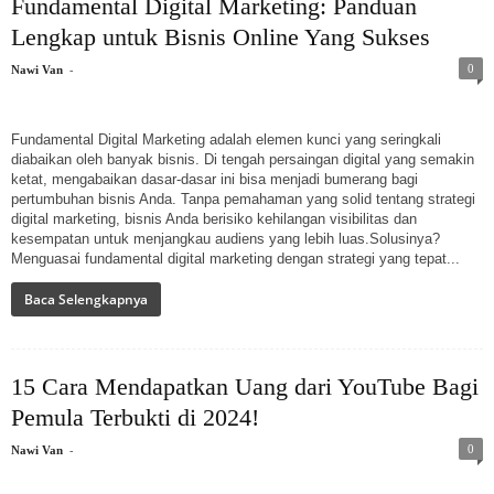
Fundamental Digital Marketing: Panduan
Lengkap untuk Bisnis Online Yang Sukses
-
0
Nawi Van
Fundamental Digital Marketing adalah elemen kunci yang seringkali
diabaikan oleh banyak bisnis. Di tengah persaingan digital yang semakin
ketat, mengabaikan dasar-dasar ini bisa menjadi bumerang bagi
pertumbuhan bisnis Anda. Tanpa pemahaman yang solid tentang strategi
digital marketing, bisnis Anda berisiko kehilangan visibilitas dan
kesempatan untuk menjangkau audiens yang lebih luas.Solusinya?
Menguasai fundamental digital marketing dengan strategi yang tepat...
Baca Selengkapnya
15 Cara Mendapatkan Uang dari YouTube Bagi
Pemula Terbukti di 2024!
-
0
Nawi Van