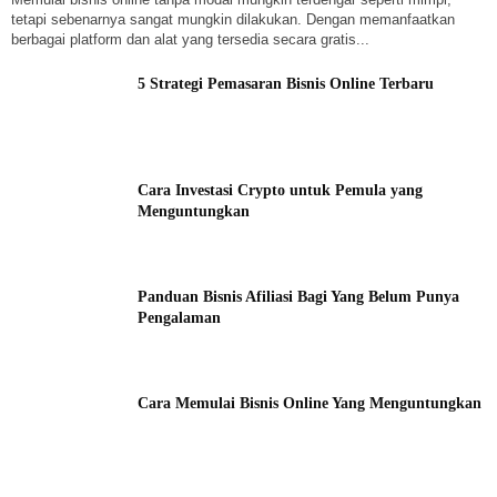
tetapi sebenarnya sangat mungkin dilakukan. Dengan memanfaatkan
berbagai platform dan alat yang tersedia secara gratis...
5 Strategi Pemasaran Bisnis Online Terbaru
Cara Investasi Crypto untuk Pemula yang
Menguntungkan
Panduan Bisnis Afiliasi Bagi Yang Belum Punya
Pengalaman
Cara Memulai Bisnis Online Yang Menguntungkan