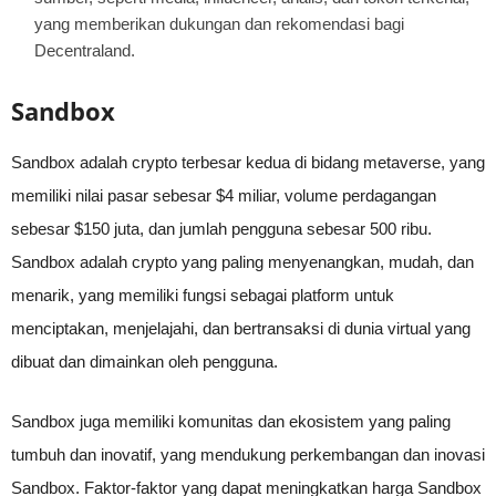
yang memberikan dukungan dan rekomendasi bagi
Decentraland.
Sandbox
Sandbox adalah crypto terbesar kedua di bidang metaverse, yang
memiliki nilai pasar sebesar $4 miliar, volume perdagangan
sebesar $150 juta, dan jumlah pengguna sebesar 500 ribu.
Sandbox adalah crypto yang paling menyenangkan, mudah, dan
menarik, yang memiliki fungsi sebagai platform untuk
menciptakan, menjelajahi, dan bertransaksi di dunia virtual yang
dibuat dan dimainkan oleh pengguna.
Sandbox juga memiliki komunitas dan ekosistem yang paling
tumbuh dan inovatif, yang mendukung perkembangan dan inovasi
Sandbox. Faktor-faktor yang dapat meningkatkan harga Sandbox