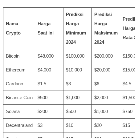
Prediksi
Prediksi
Prediks
Nama
Harga
Harga
Harga
Harga 
Crypto
Saat Ini
Minimum
Maksimum
Rata 2
2024
2024
Bitcoin
$48,000
$100,000
$200,000
$150,0
Ethereum
$4,000
$10,000
$20,000
$15,00
Cardano
$1.5
$3
$6
$4.5
Binance Coin
$500
$1,000
$2,000
$1,500
Solana
$200
$500
$1,000
$750
Decentraland
$3
$10
$20
$15