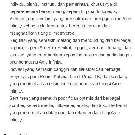
individu, bisnis, institusi, dan pemerintah, khususnya di
negara-negara berkembang, seperti Filipina, Indonesia,
Vietnam, dan lain-lain, yang mengakui dan menggunakan Axie
Infinity sebagai platform untuk bermain, belajar, dan
menghasilkan uang di metaverse.
Regulasi yang semakin matang dan mendukung dari berbagai
negara, seperti Amerika Serikat, Inggris, Jerman, Jepang, dan
lain-lain, yang memberikan kepastian hukum dan perlindungan
bagi pengguna Axie Infinity.
Inovasi yang semakin canggih dan fleksibel dari berbagai
proyek, seperti Ronin, Katana, Land, Project K, dan lain-lain,
yang meningkatkan efisiensi, keamanan, dan fungsi Axie
Infinity.
Sentimen yang semakin positif dan optimis dari berbagai
sumber, seperti media, influencer, analis, dan tokoh terkenal,
yang memberikan dukungan dan rekomendasi bagi Axie
Infinity.