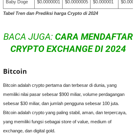
Baby Doge
$0.0000001
$0.0000005
$0.000001
$0.000
Tabel Tren dan Prediksi harga Crypto di 2024
BACA JUGA:
CARA MENDAFTAR
CRYPTO EXCHANGE DI 2024
Bitcoin
Bitcoin adalah crypto pertama dan terbesar di dunia, yang
memiliki nilai pasar sebesar $900 miliar, volume perdagangan
sebesar $30 miliar, dan jumlah pengguna sebesar 100 juta.
Bitcoin adalah crypto yang paling stabil, aman, dan terpercaya,
yang memiliki fungsi sebagai store of value, medium of
exchange, dan digital gold.