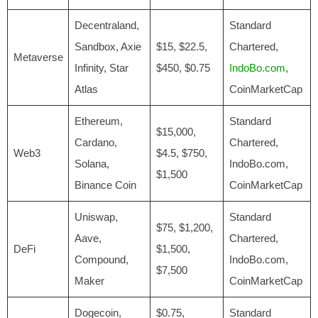
Decentraland,
Standard
Sandbox, Axie
$15, $22.5,
Chartered,
Metaverse
Infinity, Star
$450, $0.75
IndoBo.com
,
Atlas
CoinMarketCap
Ethereum,
Standard
$15,000,
Cardano,
Chartered,
Web3
$4.5, $750,
Solana,
IndoBo.com,
$1,500
Binance Coin
CoinMarketCap
Uniswap,
Standard
$75, $1,200,
Aave,
Chartered,
DeFi
$1,500,
Compound,
IndoBo.com,
$7,500
Maker
CoinMarketCap
Dogecoin,
$0.75,
Standard