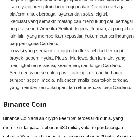
Latin, yang mengakui dan menggunakan Cardano sebagai
platform untuk berbagai layanan dan solusi digital.
Regulasi yang semakin matang dan mendukung dari berbagai
negara, seperti Amerika Serikat, Inggris, Jerman, Jepang, dan
lain-lain, yang memberikan kepastian hukum dan perlindungan
bagi pengguna Cardano.
Inovasi yang semakin canggih dan fleksibel dari berbagai
proyek, seperti Hydra, Plutus, Marlowe, dan lain-lain, yang
meningkatkan efisiensi, keamanan, dan fungsi Cardano.
Sentimen yang semakin positif dan optimis dari berbagai
sumber, seperti media, influencer, analis, dan tokoh terkenal,
yang memberikan dukungan dan rekomendasi bagi Cardano.
Binance Coin
Binance Coin adalah crypto keempat terbesar di dunia, yang
memiliki nilai pasar sebesar $80 miliar, volume perdagangan
sebesar $3 miliar, dan jumlah pengguna sebesar 20 juta. Binance