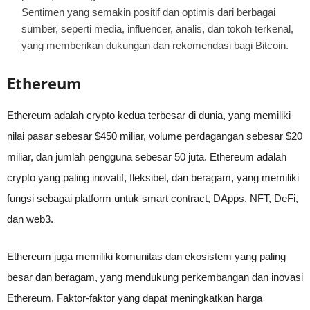
Sentimen yang semakin positif dan optimis dari berbagai
sumber, seperti media, influencer, analis, dan tokoh terkenal,
yang memberikan dukungan dan rekomendasi bagi Bitcoin.
Ethereum
Ethereum adalah crypto kedua terbesar di dunia, yang memiliki
nilai pasar sebesar $450 miliar, volume perdagangan sebesar $20
miliar, dan jumlah pengguna sebesar 50 juta. Ethereum adalah
crypto yang paling inovatif, fleksibel, dan beragam, yang memiliki
fungsi sebagai platform untuk smart contract, DApps, NFT, DeFi,
dan web3.
Ethereum juga memiliki komunitas dan ekosistem yang paling
besar dan beragam, yang mendukung perkembangan dan inovasi
Ethereum. Faktor-faktor yang dapat meningkatkan harga