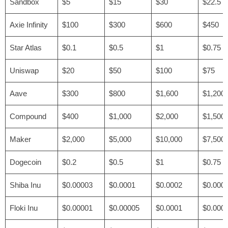
Sandbox
$5
$15
$30
$22.5
Axie Infinity
$100
$300
$600
$450
Star Atlas
$0.1
$0.5
$1
$0.75
Uniswap
$20
$50
$100
$75
Aave
$300
$800
$1,600
$1,200
Compound
$400
$1,000
$2,000
$1,500
Maker
$2,000
$5,000
$10,000
$7,500
Dogecoin
$0.2
$0.5
$1
$0.75
Shiba Inu
$0.00003
$0.0001
$0.0002
$0.000
Floki Inu
$0.00001
$0.00005
$0.0001
$0.000