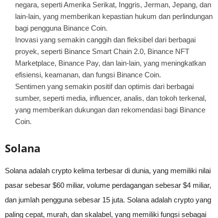
negara, seperti Amerika Serikat, Inggris, Jerman, Jepang, dan
lain-lain, yang memberikan kepastian hukum dan perlindungan
bagi pengguna Binance Coin.
Inovasi yang semakin canggih dan fleksibel dari berbagai
proyek, seperti Binance Smart Chain 2.0, Binance NFT
Marketplace, Binance Pay, dan lain-lain, yang meningkatkan
efisiensi, keamanan, dan fungsi Binance Coin.
Sentimen yang semakin positif dan optimis dari berbagai
sumber, seperti media, influencer, analis, dan tokoh terkenal,
yang memberikan dukungan dan rekomendasi bagi Binance
Coin.
Solana
Solana adalah crypto kelima terbesar di dunia, yang memiliki nilai
pasar sebesar $60 miliar, volume perdagangan sebesar $4 miliar,
dan jumlah pengguna sebesar 15 juta. Solana adalah crypto yang
paling cepat, murah, dan skalabel, yang memiliki fungsi sebagai