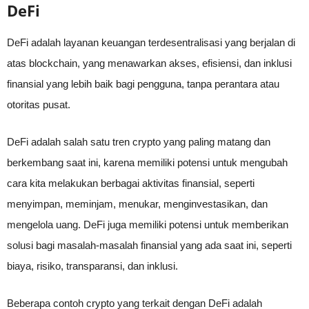
DeFi
DeFi adalah layanan keuangan terdesentralisasi yang berjalan di
atas blockchain, yang menawarkan akses, efisiensi, dan inklusi
finansial yang lebih baik bagi pengguna, tanpa perantara atau
otoritas pusat.
DeFi adalah salah satu tren crypto yang paling matang dan
berkembang saat ini, karena memiliki potensi untuk mengubah
cara kita melakukan berbagai aktivitas finansial, seperti
menyimpan, meminjam, menukar, menginvestasikan, dan
mengelola uang. DeFi juga memiliki potensi untuk memberikan
solusi bagi masalah-masalah finansial yang ada saat ini, seperti
biaya, risiko, transparansi, dan inklusi.
Beberapa contoh crypto yang terkait dengan DeFi adalah