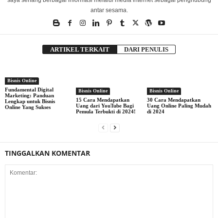
saya senang berbagai informasi melalui media internet sebagai penghubung
antar sesama.
ARTIKEL TERKAIT
DARI PENULIS
Bisnis Online
Fundamental Digital
Bisnis Online
Bisnis Online
Marketing: Panduan
15 Cara Mendapatkan
30 Cara Mendapatkan
Lengkap untuk Bisnis
Uang dari YouTube Bagi
Uang Online Paling Mudah
Online Yang Sukses
Pemula Terbukti di 2024!
di 2024
TINGGALKAN KOMENTAR