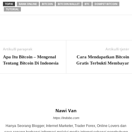
TOPIK
BANK ONLINE
BITCOIN
BITCOIN WALLET
BTC
DOMPET BITCOIN
TUTORIAL
Artikulli paraprak
Artikulli tjetër
Apa Itu Bitcoin – Mengenal
Cara Mendapatkan Bitcoin
Tentang Bitcoin Di Indonesia
Gratis Terbukti Membayar
Nawi Van
https://indobo.com
Hanya Seorang Blogger, Internet Marketer, Trader Forex, Online Lovers dan