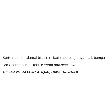
Berikut contoh alamat bitcoin (bitcoin address) saya, baik berupa
Bar Code maupun Text.
Bitcoin address
saya:
16tgiU4YBhhLMzK1AUQePpJAWcDvxn1oHF