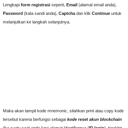
Lengkapi
form registrasi
seperti,
Email
(alamat email anda),
Password
(kata sandi anda),
Captcha
dan klik
Continue
untuk
melanjutkan ke langkah selanjutnya.
Maka akan tampil kode mnemonic, silahkan print atau copy kode
tersebut karena berfungsi sebagai
kode reset akun blockchain
jika suatu saat anda lupa alamat Identifiernya (
ID login
), terakhir