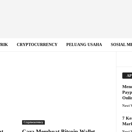
TRIK
CRYPTOCURRENCY
PELUANG USAHA
SOSIAL M
AP
Mend
Payp
Onli
Nawi 
7 Ke
Cryptocurrency
Mark
at
Cara Membuat Bitcoin Wallet
Nawi 