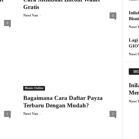
Gratis
Inil
-
Nawi Van
0
Bisn
0
Nawi 
Lagi
GIOV
Nawi 
HO
Ini
Bisnis Online
Mer
Bagaimana Cara Daftar Payza
Nawi 
Terbaru Dengan Mudah?
-
Nawi Van
1
2