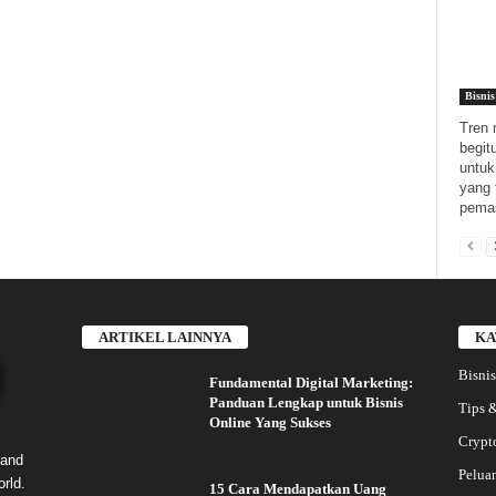
Bisnis
Tren 
begit
untuk
yang 
pemas
ARTIKEL LAINNYA
KA
Bisnis
Fundamental Digital Marketing:
Panduan Lengkap untuk Bisnis
Tips &
Online Yang Sukses
Crypt
 and
Pelua
rld.
15 Cara Mendapatkan Uang