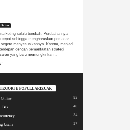
 Online
marketing selalu berubah. Perubahannya
u cepat sehingga mengharuskan pemasar
 segera menyesuaikannya. Karena, menjadi
terdepan dengan pemanfaatan strategi
aran yang baru memungkinkan...
TEGORI E POPULLARIZUAR
93
 Online
40
 Trik
34
ocurrency
27
ng Usaha