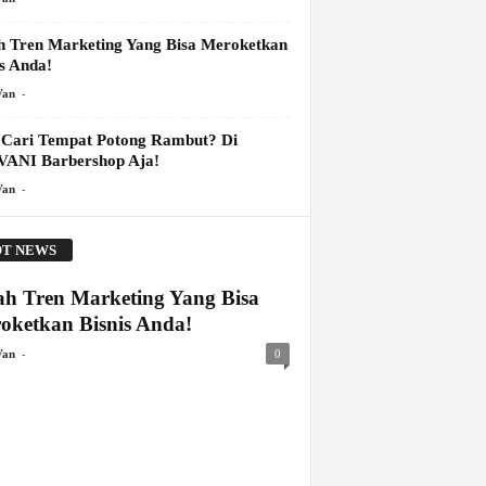
ah Tren Marketing Yang Bisa Meroketkan
is Anda!
-
Van
 Cari Tempat Potong Rambut? Di
ANI Barbershop Aja!
-
Van
T NEWS
lah Tren Marketing Yang Bisa
oketkan Bisnis Anda!
-
Van
0