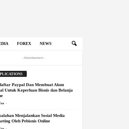
EDIA
FOREX
NEWS
- Advertisement -
PLICATIONS
aftar Paypal Dan Membuat Akun
al Untuk Keperluan Bisnis dan Belanja
ne
-
Van
salahan Menjalankan Sosial Media
eting Oleh Pebisnis Online
-
Van