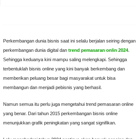
Perkembangan dunia bisnis saat ini selalu berjalan seiring dengan
perkembangan dunia digital dan
trend pemasaran onlin 2024
.
Sehingga keduanya kini mampu saling melengkapi. Sehingga
terbentuklah bisnis online yang kini banyak berkembang dan
memberikan peluang besar bagi masyarakat untuk bisa
membangun dan menjadi pebisnis yang berhasil.
Namun semua itu perlu juga mengetahui trend pemasaran online
yang benar. Dari tahun 2015 perkembangan bisnis online
menunjukkan grafik peningkatan yang sangat signifikan.