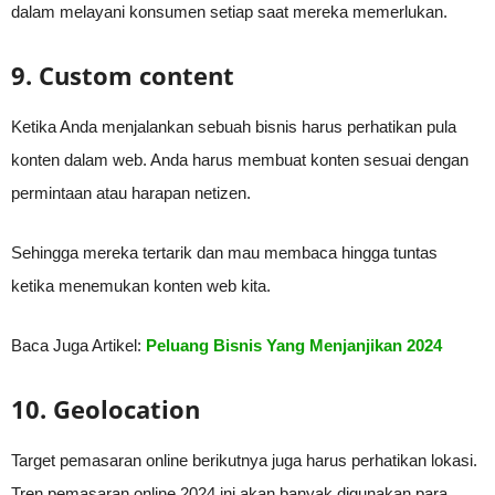
dalam melayani konsumen setiap saat mereka memerlukan.
9. Custom content
Ketika Anda menjalankan sebuah bisnis harus perhatikan pula
konten dalam web. Anda harus membuat konten sesuai dengan
permintaan atau harapan netizen.
Sehingga mereka tertarik dan mau membaca hingga tuntas
ketika menemukan konten web kita.
Baca Juga Artikel:
Peluang Bisnis Yang Menjanjikan 2024
10. Geolocation
Target pemasaran online berikutnya juga harus perhatikan lokasi.
Tren pemasaran online 2024 ini akan banyak digunakan para