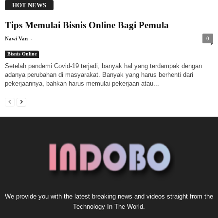
HOT NEWS
Tips Memulai Bisnis Online Bagi Pemula
-
Nawi Van
0
Bisnis Online
Setelah pandemi Covid-19 terjadi, banyak hal yang terdampak dengan
adanya perubahan di masyarakat. Banyak yang harus berhenti dari
pekerjaannya, bahkan harus memulai pekerjaan atau...
We provide you with the latest breaking news and videos straight from the
Technology In The World.