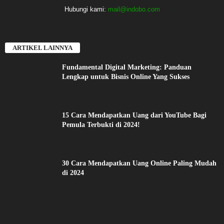
Hubungi kami:
mail@indobo.com
ARTIKEL LAINNYA
Fundamental Digital Marketing: Panduan
Lengkap untuk Bisnis Online Yang Sukses
15 Cara Mendapatkan Uang dari YouTube Bagi
Pemula Terbukti di 2024!
30 Cara Mendapatkan Uang Online Paling Mudah
di 2024