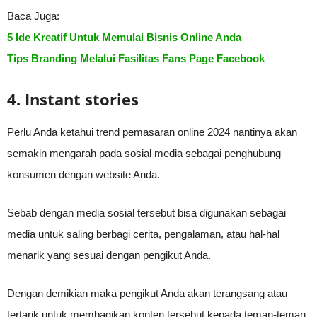
Baca Juga:
5 Ide Kreatif Untuk Memulai Bisnis Online Anda
Tips Branding Melalui Fasilitas Fans Page Facebook
4. Instant stories
Perlu Anda ketahui trend pemasaran online 2024 nantinya akan
semakin mengarah pada sosial media sebagai penghubung
konsumen dengan website Anda.
Sebab dengan media sosial tersebut bisa digunakan sebagai
media untuk saling berbagi cerita, pengalaman, atau hal-hal
menarik yang sesuai dengan pengikut Anda.
Dengan demikian maka pengikut Anda akan terangsang atau
tertarik untuk membagikan konten tersebut kepada teman-teman