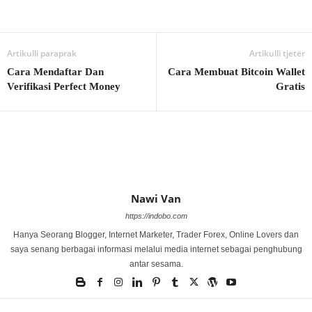
Artikulli paraprak
Artikulli tjetër
Cara Mendaftar Dan
Cara Membuat Bitcoin Wallet
Verifikasi Perfect Money
Gratis
Nawi Van
https://indobo.com
Hanya Seorang Blogger, Internet Marketer, Trader Forex, Online Lovers dan
saya senang berbagai informasi melalui media internet sebagai penghubung
antar sesama.