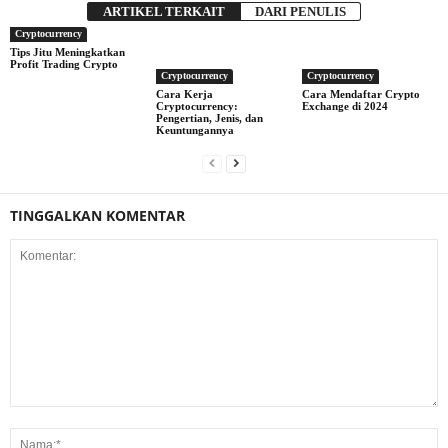
ARTIKEL TERKAIT
DARI PENULIS
Cryptocurrency
Tips Jitu Meningkatkan
Profit Trading Crypto
Cryptocurrency
Cryptocurrency
Cara Kerja
Cara Mendaftar Crypto
Cryptocurrency:
Exchange di 2024
Pengertian, Jenis, dan
Keuntungannya
TINGGALKAN KOMENTAR