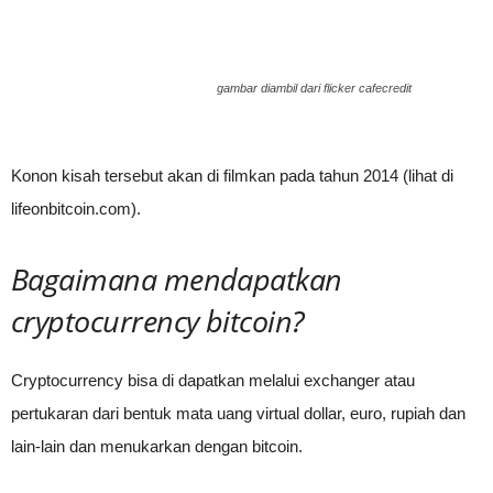
gambar diambil dari flicker cafecredit
Konon kisah tersebut akan di filmkan pada tahun 2014 (lihat di
lifeonbitcoin.com).
Bagaimana mendapatkan
cryptocurrency bitcoin?
Cryptocurrency bisa di dapatkan melalui exchanger atau
pertukaran dari bentuk mata uang virtual dollar, euro, rupiah dan
lain-lain dan menukarkan dengan bitcoin.