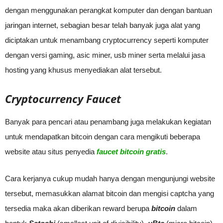
dengan menggunakan perangkat komputer dan dengan bantuan
jaringan internet, sebagian besar telah banyak juga alat yang
diciptakan untuk menambang cryptocurrency seperti komputer
dengan versi gaming, asic miner, usb miner serta melalui jasa
hosting yang khusus menyediakan alat tersebut.
Cryptocurrency Faucet
Banyak para pencari atau penambang juga melakukan kegiatan
untuk mendapatkan bitcoin dengan cara mengikuti beberapa
website atau situs penyedia
faucet bitcoin gratis
.
Cara kerjanya cukup mudah hanya dengan mengunjungi website
tersebut, memasukkan alamat bitcoin dan mengisi captcha yang
tersedia maka akan diberikan reward berupa
bitcoin
dalam