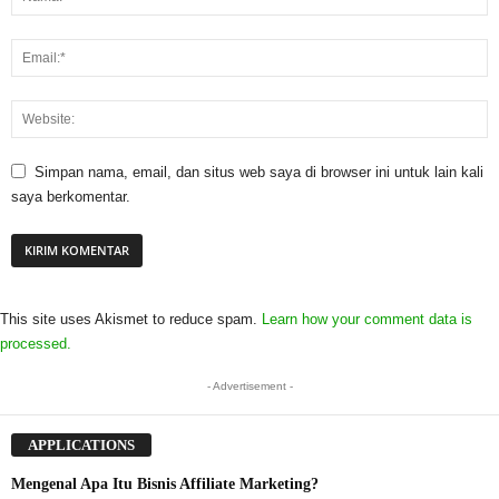
Simpan nama, email, dan situs web saya di browser ini untuk lain kali
saya berkomentar.
This site uses Akismet to reduce spam.
Learn how your comment data is
processed.
- Advertisement -
APPLICATIONS
Mengenal Apa Itu Bisnis Affiliate Marketing?