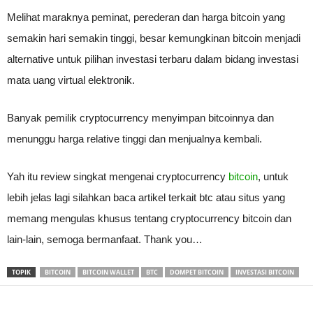
Melihat maraknya peminat, perederan dan harga bitcoin yang
semakin hari semakin tinggi, besar kemungkinan bitcoin menjadi
alternative untuk pilihan investasi terbaru dalam bidang investasi
mata uang virtual elektronik.
Banyak pemilik cryptocurrency menyimpan bitcoinnya dan
menunggu harga relative tinggi dan menjualnya kembali.
Yah itu review singkat mengenai cryptocurrency
bitcoin
, untuk
lebih jelas lagi silahkan baca artikel terkait btc atau situs yang
memang mengulas khusus tentang cryptocurrency bitcoin dan
lain-lain, semoga bermanfaat. Thank you…
TOPIK
BITCOIN
BITCOIN WALLET
BTC
DOMPET BITCOIN
INVESTASI BITCOIN