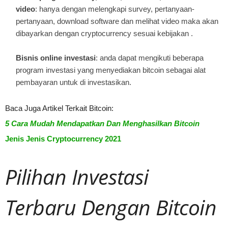
video
: hanya dengan melengkapi survey, pertanyaan-
pertanyaan, download software dan melihat video maka akan
dibayarkan dengan cryptocurrency sesuai kebijakan .
Bisnis online investasi
: anda dapat mengikuti beberapa
program investasi yang menyediakan bitcoin sebagai alat
pembayaran untuk di investasikan.
Baca Juga Artikel Terkait Bitcoin:
5 Cara Mudah Mendapatkan Dan Menghasilkan Bitcoin
Jenis Jenis Cryptocurrency 2021
Pilihan Investasi
Terbaru Dengan Bitcoin