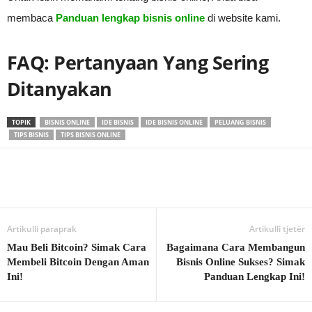
membaca
Panduan lengkap bisnis online
di website kami.
FAQ: Pertanyaan Yang Sering
Ditanyakan
TOPIK
BISNIS ONLINE
IDE BISNIS
IDE BISNIS ONLINE
PELUANG BISNIS
TIPS BISNIS
TIPS BISNIS ONLINE
Artikulli paraprak
Artikulli tjetër
Mau Beli Bitcoin? Simak Cara
Bagaimana Cara Membangun
Membeli Bitcoin Dengan Aman
Bisnis Online Sukses? Simak
Ini!
Panduan Lengkap Ini!