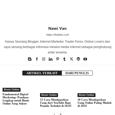
Nawi Van
https://indobo.com
Hanya Seorang Blogger, Internet Marketer, Trader Forex, Online Lovers dan
saya senang berbagai informasi melalui media internet sebagai penghubung
antar sesama.
ARTIKEL TERKAIT
DARI PENULIS
Bisnis Online
Fundamental Digital
Bisnis Online
Bisnis Online
Marketing: Panduan
15 Cara Mendapatkan
30 Cara Mendapatkan
Lengkap untuk Bisnis
Uang dari YouTube Bagi
Uang Online Paling Mudah
Online Yang Sukses
Pemula Terbukti di 2024!
di 2024