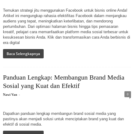
Temukan strategi jitu menggunakan Facebook untuk bisnis online Anda!
Artikel ini mengungkap rahasia efektifitas Facebook dalam menjangkau
audiens yang tepat, meningkatkan keterlibatan, dan mendorong
pertumbuhan. Dari optimasi halaman bisnis hingga tips pemasaran
kreatif, pelajari cara memanfaatkan platform media sosial terbesar untuk
kesuksesan bisnis Anda. Klik dan transformasikan cara Anda berbisnis di
era digital
Baca Selengkapnya
Panduan Lengkap: Membangun Brand Media
Sosial yang Kuat dan Efektif
-
0
Nawi Van
Dapatkan panduan lengkap membangun brand sosial media yang
pastinya akan menjadi solusi untuk menciptakan brand yang kuat dan
efektif di sosial media.