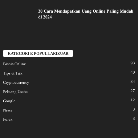
30 Cara Mendapatkan Uang Online Paling Mudah
di 2024
KATEGORI E POPULLARIZUAR
93
Bisnis Online
40
Tips & Trik
34
Cryptocurrency
27
Peluang Usaha
12
Google
3
News
3
Forex