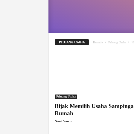
PELUANG USAHA
Beranda
Peluang Usaha
H
Peluang Usaha
Bijak Memilih Usaha Sampinga
Rumah
-
Nawi Van