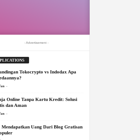
- Advertisement -
PLICATIONS
andingan Tokocrypto vs Indodax Apa
edaannya?
-
Van
nja Online Tanpa Kartu Kredit: Solusi
tis dan Aman
-
Van
 Mendapatkan Uang Dari Blog Gratisan
opuler