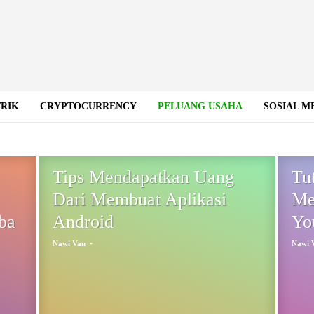
TRIK
CRYPTOCURRENCY
PELUANG USAHA
SOSIAL M
IGITAL MARKETING
FOREX
GOOGLE
NEWS
 & TRIK
WINDOWS PHONE
Tips Mendapatkan Uang
Tu
Dari Membuat Aplikasi
Me
ba
Android
Yo
-
Nawi Van
Nawi 