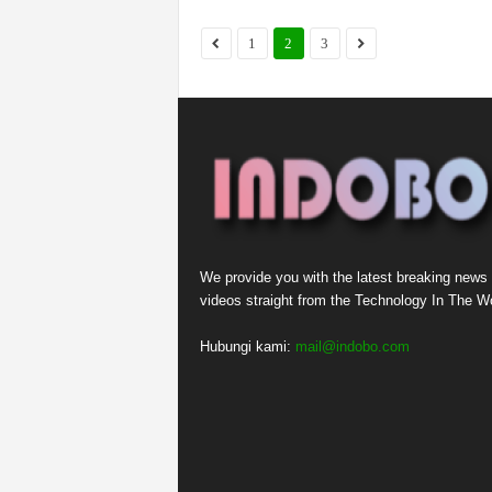
1
2
3
We provide you with the latest breaking news
videos straight from the Technology In The Wo
Hubungi kami:
mail@indobo.com