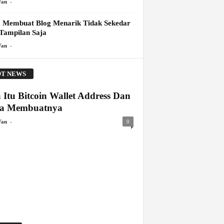
-
Van
 Membuat Blog Menarik Tidak Sekedar
 Tampilan Saja
-
Van
T NEWS
 Itu Bitcoin Wallet Address Dan
a Membuatnya
-
Van
0