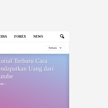
EDIA
FOREX
NEWS
Terbaru
torial Terbaru Cara
ndapatkan Uang dari
utube
-
Van