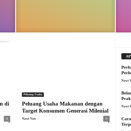
alaman 2
AP
Perb
Perb
Nawi 
Bela
Peluang Usaha
Prak
n di
Peluang Usaha Makanan dengan
Nawi 
Target Konsumen Generasi Milenial
-
Cara
Nawi Van
0
0
Terp