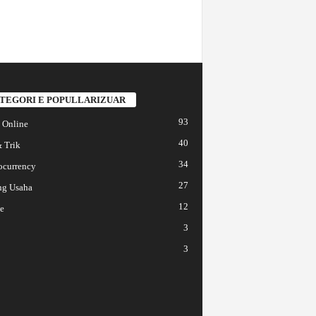
TEGORI E POPULLARIZUAR
93
 Online
40
 Trik
34
ocurrency
27
ng Usaha
12
e
3
3