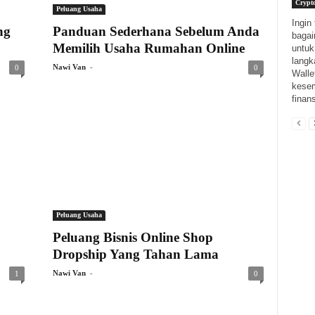
Crypt
Peluang Usaha
Ingin
ng
Panduan Sederhana Sebelum Anda
bagai
Memilih Usaha Rumahan Online
untuk
langk
-
Nawi Van
0
0
Walle
kesem
finans
Peluang Usaha
Peluang Bisnis Online Shop
Dropship Yang Tahan Lama
-
Nawi Van
1
0