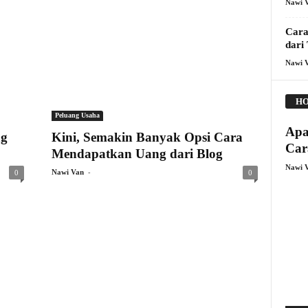
Nawi 
Cara
dari
Nawi 
HO
Peluang Usaha
Apa
ng
Kini, Semakin Banyak Opsi Cara
Car
Mendapatkan Uang dari Blog
Nawi 
-
Nawi Van
0
0