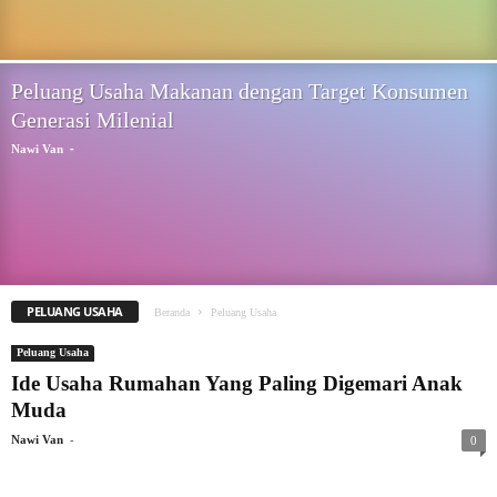
Peluang Usaha Makanan dengan Target Konsumen
Generasi Milenial
-
Nawi Van
PELUANG USAHA
Beranda
Peluang Usaha
Peluang Usaha
Ide Usaha Rumahan Yang Paling Digemari Anak
Muda
-
Nawi Van
0