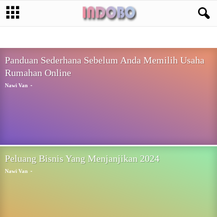
BISNIS ONLINE
CRYPTOCURRENCY
DIGITAL MARKETING
FOREX
GOOGLE
NEWS
PELUANG USAHA
SOSIAL MEDIA
TIPS & TRIK
WINDOWS PHONE
Panduan Sederhana Sebelum Anda Memilih Usaha
Rumahan Online
-
Nawi Van
Peluang Bisnis Yang Menjanjikan 2024
-
Nawi Van