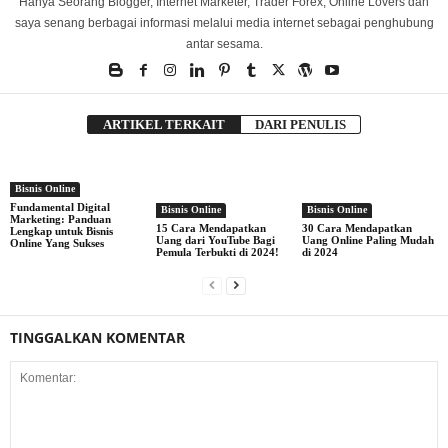
Hanya Seorang Blogger, Internet Marketer, Trader Forex, Online Lovers dan
saya senang berbagai informasi melalui media internet sebagai penghubung
antar sesama.
ARTIKEL TERKAIT
DARI PENULIS
Bisnis Online
Fundamental Digital
Bisnis Online
Bisnis Online
Marketing: Panduan
15 Cara Mendapatkan
30 Cara Mendapatkan
Lengkap untuk Bisnis
Uang dari YouTube Bagi
Uang Online Paling Mudah
Online Yang Sukses
Pemula Terbukti di 2024!
di 2024
TINGGALKAN KOMENTAR