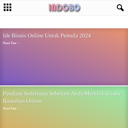
BISNIS ONLINE
CRYPTOCURRENCY
DIGITAL MARKETING
FOREX
GOOGLE
NEWS
PELUANG USAHA
SOSIAL MEDIA
TIPS & TRIK
WINDOWS PHONE
Ide Bisnis Online Untuk Pemula 2024
-
Nawi Van
Panduan Sederhana Sebelum Anda Memilih Usaha
Rumahan Online
-
Nawi Van