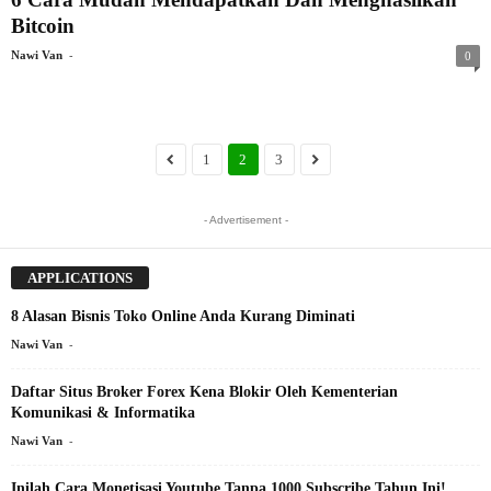
Bitcoin
-
Nawi Van
0
1
2
3
- Advertisement -
APPLICATIONS
8 Alasan Bisnis Toko Online Anda Kurang Diminati
-
Nawi Van
Daftar Situs Broker Forex Kena Blokir Oleh Kementerian
Komunikasi & Informatika
-
Nawi Van
Inilah Cara Monetisasi Youtube Tanpa 1000 Subscribe Tahun Ini!