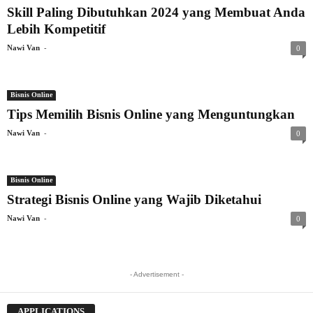
Skill Paling Dibutuhkan 2024 yang Membuat Anda
Lebih Kompetitif
-
Nawi Van
0
Bisnis Online
Tips Memilih Bisnis Online yang Menguntungkan
-
Nawi Van
0
Bisnis Online
Strategi Bisnis Online yang Wajib Diketahui
-
Nawi Van
0
- Advertisement -
APPLICATIONS