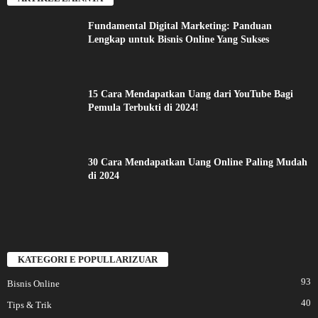
Fundamental Digital Marketing: Panduan
Lengkap untuk Bisnis Online Yang Sukses
15 Cara Mendapatkan Uang dari YouTube Bagi
Pemula Terbukti di 2024!
30 Cara Mendapatkan Uang Online Paling Mudah
di 2024
KATEGORI E POPULLARIZUAR
93
Bisnis Online
40
Tips & Trik