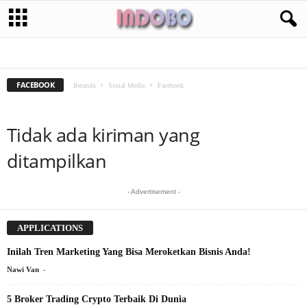
FACEBOOK
FACEBOOK MARKETING
FACEBOOK
Beranda
Sosial Media
Facebook
Tidak ada kiriman yang
ditampilkan
- Advertisement -
APPLICATIONS
Inilah Tren Marketing Yang Bisa Meroketkan Bisnis Anda!
-
Nawi Van
5 Broker Trading Crypto Terbaik Di Dunia